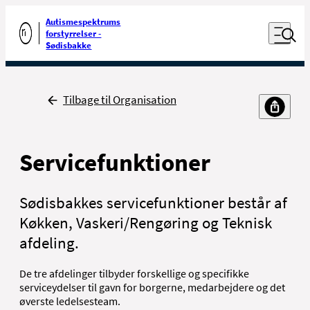
Luk naviga
Udfør søgning
Autismespektrums
Åben nav
forstyrrelser -
Gå til forsiden
Sødisbakke
Tilbage
Tilbage til Organisation
Servicefunktioner
Sødisbakkes servicefunktioner består af
Køkken, Vaskeri/Rengøring og Teknisk
afdeling.
De tre afdelinger tilbyder forskellige og specifikke
serviceydelser til gavn for borgerne, medarbejdere og det
øverste ledelsesteam.