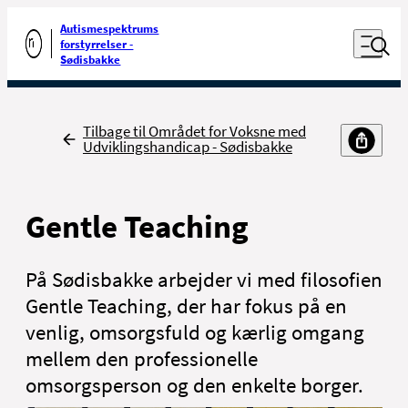
Luk naviga
Udfør søgning
Autismespektrums
Åben nav
forstyrrelser -
Gå til forsiden
Sødisbakke
Tilbage
Tilbage til Området for Voksne med
Udviklingshandicap - Sødisbakke
Gentle Teaching
På Sødisbakke arbejder vi med filosofien
Gentle Teaching, der har fokus på en
venlig, omsorgsfuld og kærlig omgang
mellem den professionelle
omsorgsperson og den enkelte borger.